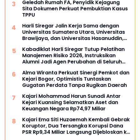
Geledah Rumah FA, Penyidik Kejagung
Sita Dokumen Perkuat Pembuktian Kasus
TPPU
Harli Siregar Jalin Kerja Sama dengan
Universitas Sumatera Utara, Universitas
Brawijaya, dan Universitas Hasanuddin,
Buka Peluang Pegawai Kejaksaan RI
Kabadiklat Harli Siregar Tutup Pelatihan
Tempuh Pendidikan Doktor (S3) Hukum
Manajemen Risiko 2026, Instruksikan
Alumni Jadi Agen Perubahan di Seluruh
Satker Kejaksaan
Alma Wiranta Perkuat Sinergi Pemkot dan
Kejari Bogor, Optimistis Tuntaskan
Gugatan Perdata Tanpa Rugikan Daerah
Kajari Mohammad Harun Sunadi Antar
Kejari Kuansing Selamatkan Aset dan
Keuangan Negara Rp74,97 Miliar
Kajari Ema Siti Huzaemah Kembali Gebrak
Koruptor, Dua Tersangka Korupsi Dana
PSR Rp9,34 Miliar Langsung Dijebloskan ke
Penjara