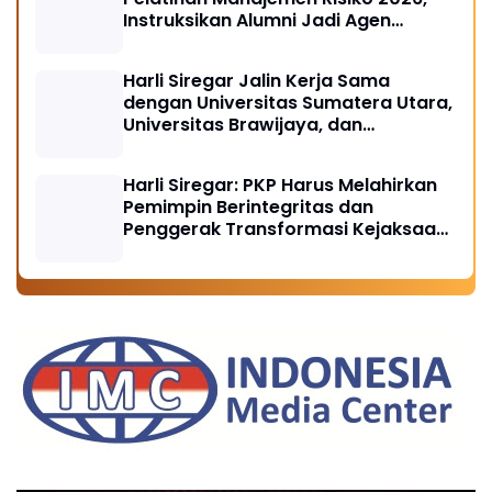
Instruksikan Alumni Jadi Agen
Perubahan di Seluruh Satker
Kejaksaan
Harli Siregar Jalin Kerja Sama
dengan Universitas Sumatera Utara,
Universitas Brawijaya, dan
Universitas Hasanuddin, Buka
Peluang Pegawai Kejaksaan RI
Harli Siregar: PKP Harus Melahirkan
Tempuh Pendidikan Doktor (S3)
Pemimpin Berintegritas dan
Hukum
Penggerak Transformasi Kejaksaan
Menuju Indonesia Emas 2045