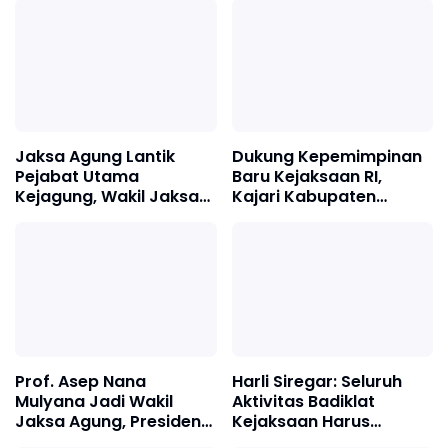
Jaksa Agung Lantik
Dukung Kepemimpinan
Pejabat Utama
Baru Kejaksaan RI,
Kejagung, Wakil Jaksa
Kajari Kabupaten
Agung hingga
Sukabumi Kirim
Kabadiklat: Tekankan
Karangan Bunga
Soliditas dan Marwah
Ucapan Selamat Wakil
Institusi
Jaksa Agung Hingga
Kabadiklat
Prof. Asep Nana
Harli Siregar: Seluruh
Mulyana Jadi Wakil
Aktivitas Badiklat
Jaksa Agung, Presiden
Kejaksaan Harus
Prabowo Rombak
Dipublikasikan untuk