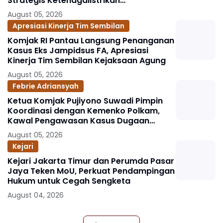
Strategis Ketenagalistrikan
Berlandaskan Kepastian Hukum
August 05, 2026
Apresiasi Kinerja Tim Sembilan
Komjak RI Pantau Langsung Penanganan
Kasus Eks Jampidsus FA, Apresiasi
Kinerja Tim Sembilan Kejaksaan Agung
August 05, 2026
Febrie Adriansyah
Ketua Komjak Pujiyono Suwadi Pimpin
Koordinasi dengan Kemenko Polkam,
Kawal Pengawasan Kasus Dugaan
Korupsi dan TPPU Eks Jampidsus FA
August 05, 2026
Kejari
Kejari Jakarta Timur dan Perumda Pasar
Jaya Teken MoU, Perkuat Pendampingan
Hukum untuk Cegah Sengketa
August 04, 2026