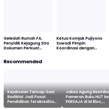
Jajaran Eselon I
Membangun
Kejaksaan RI
Kepercayaan Publik,
Leonard Simanjuntak
Titipkan Transformasi
Badiklat kepada Harli
Geledah Rumah FA,
Ketua Komjak Pujiyono
Penyidik Kejagung Sita
Suwadi Pimpin
Dokumen Perkuat
Koordinasi dengan
Pembuktian Kasus TPPU
Kemenko Polkam, Kawal
Pengawasan Kasus
Recommended
Dugaan Korupsi dan
TPPU Eks Jampidsus FA
Kejaksaan Tancap Gas!
Jaksa Agung Resmik
Badiklat Jadi Pusat
Pameran Buku HUT ke
Pendidikan Terakreditasi
PERSAJA di M Bloc,
LAN-RI dan Sertifikasi
Dorong Budaya Litera