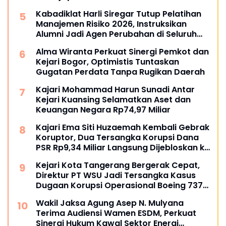
Buka Peluang Pegawai Kejaksaan RI
Kabadiklat Harli Siregar Tutup Pelatihan
Tempuh Pendidikan Doktor (S3) Hukum
Manajemen Risiko 2026, Instruksikan
Alumni Jadi Agen Perubahan di Seluruh
Satker Kejaksaan
Alma Wiranta Perkuat Sinergi Pemkot dan
Kejari Bogor, Optimistis Tuntaskan
Gugatan Perdata Tanpa Rugikan Daerah
Kajari Mohammad Harun Sunadi Antar
Kejari Kuansing Selamatkan Aset dan
Keuangan Negara Rp74,97 Miliar
Kajari Ema Siti Huzaemah Kembali Gebrak
Koruptor, Dua Tersangka Korupsi Dana
PSR Rp9,34 Miliar Langsung Dijebloskan ke
Penjara
Kejari Kota Tangerang Bergerak Cepat,
Direktur PT WSU Jadi Tersangka Kasus
Dugaan Korupsi Operasional Boeing 737-
300
Wakil Jaksa Agung Asep N. Mulyana
Terima Audiensi Wamen ESDM, Perkuat
Sinergi Hukum Kawal Sektor Energi