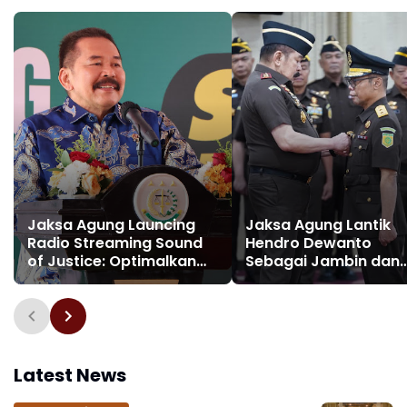
Hukum
Jaksa Agung Launcing
Jaksa Agung Lantik
Radio Streaming Sound
Hendro Dewanto
of Justice: Optimalkan
Sebagai Jambin dan
Interaksi Kejaksaan
Empat Staf Ahli,
dengan Masyarakat
Tekankan Integritas 
Secara Real Time
Penguatan Institusi
Menembus Ruang dan
Waktu
Latest News