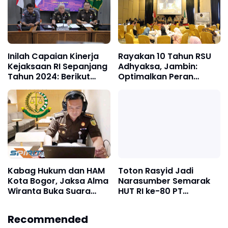
Inilah Capaian Kinerja
Rayakan 10 Tahun RSU
Kejaksaan RI Sepanjang
Adhyaksa, Jambin:
Tahun 2024: Berikut
Optimalkan Peran
Rangkuman Bidang
Kesehatan Yustisial
Pembinaan Pidsus
Kejaksaan
Pidum hingga Badiklat
Kabag Hukum dan HAM
Toton Rasyid Jadi
Kota Bogor, Jaksa Alma
Narasumber Semarak
Wiranta Buka Suara
HUT RI ke-80 PT
Terkait RUU Hukum
Infomedia Solusi
Perdata Internasional:
Humanika, Ingatkan
Recommended
Pentingnya Payung
Bahaya Narkoba