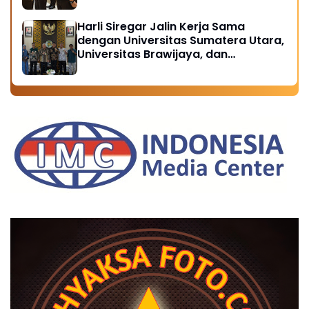
Perubahan di Seluruh Satker
Kejaksaan
Harli Siregar Jalin Kerja Sama
dengan Universitas Sumatera Utara,
Universitas Brawijaya, dan
Universitas Hasanuddin, Buka
Peluang Pegawai Kejaksaan RI
Tempuh Pendidikan Doktor (S3)
Hukum