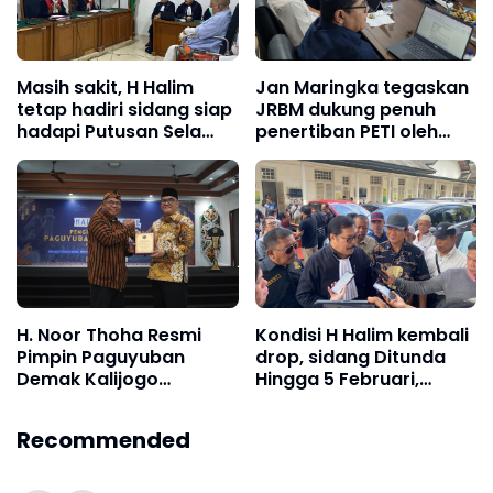
Masih sakit, H Halim
Jan Maringka tegaskan
tetap hadiri sidang siap
JRBM dukung penuh
hadapi Putusan Sela
penertiban PETI oleh
untuk Pertahankan Hak
Satgas PKH di kawasan
kepemilikan lahan
Bolmong Selatan
perkebunan
H. Noor Thoha Resmi
Kondisi H Halim kembali
Pimpin Paguyuban
drop, sidang Ditunda
Demak Kalijogo
Hingga 5 Februari,
Balikpapan Periode
Kuasa Hukum minta
2025–2029
Pencabutan cegah
Recommended
untuk pengobatan