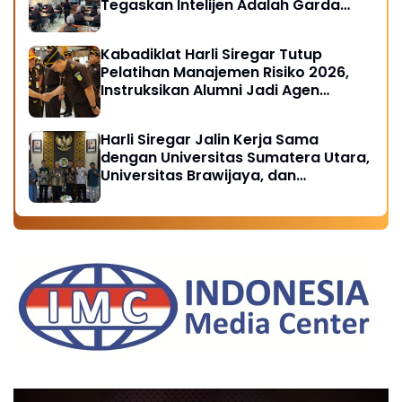
Tegaskan Intelijen Adalah Garda
Depan Penegakan Hukum
Kabadiklat Harli Siregar Tutup
Pelatihan Manajemen Risiko 2026,
Instruksikan Alumni Jadi Agen
Perubahan di Seluruh Satker
Kejaksaan
Harli Siregar Jalin Kerja Sama
dengan Universitas Sumatera Utara,
Universitas Brawijaya, dan
Universitas Hasanuddin, Buka
Peluang Pegawai Kejaksaan RI
Tempuh Pendidikan Doktor (S3)
Hukum