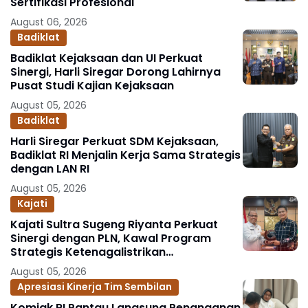
Sertifikasi Profesional
August 06, 2026
Badiklat
Badiklat Kejaksaan dan UI Perkuat
Sinergi, Harli Siregar Dorong Lahirnya
Pusat Studi Kajian Kejaksaan
August 05, 2026
Badiklat
Harli Siregar Perkuat SDM Kejaksaan,
Badiklat RI Menjalin Kerja Sama Strategis
dengan LAN RI
August 05, 2026
Kajati
Kajati Sultra Sugeng Riyanta Perkuat
Sinergi dengan PLN, Kawal Program
Strategis Ketenagalistrikan
Berlandaskan Kepastian Hukum
August 05, 2026
Apresiasi Kinerja Tim Sembilan
Komjak RI Pantau Langsung Penanganan