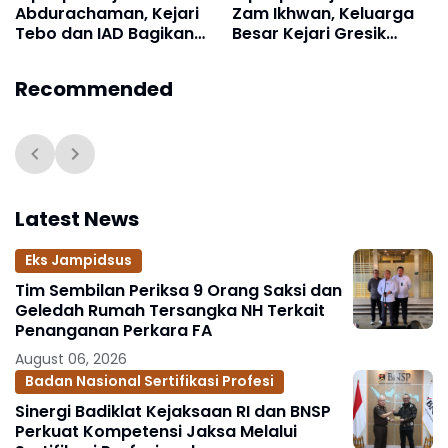
Abdurachaman, Kejari
Zam Ikhwan, Keluarga
Tebo dan IAD Bagikan
Besar Kejari Gresik
Takjil untuk Masyarakat
Gelar Tausiyah dan
Santuni Anak Yatim
Recommended
Latest News
Eks Jampidsus
Tim Sembilan Periksa 9 Orang Saksi dan
Geledah Rumah Tersangka NH Terkait
Penanganan Perkara FA
August 06, 2026
Badan Nasional Sertifikasi Profesi
Sinergi Badiklat Kejaksaan RI dan BNSP
Perkuat Kompetensi Jaksa Melalui