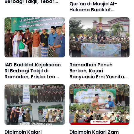
Berbagi Takjil, Tebar
Qur’an di Masjid Al-
Kepedulian di Bulan Suci
Hukama Badiklat
Ramadhan
Kejaksaan, Momentum
Memperkuat Integritas
Menuju Indonesia Emas
2045
IAD Badiklat Kejaksaan
Ramadhan Penuh
RI Berbagi Takjil di
Berkah, Kajari
Ramadan, Friska Leo
Banyuasin Erni Yusnita
Simanjuntak: Wujud
Kembali Pimpin Aksi
Kepedulian kepada
Berbagi Takjil dan
Sesama
Siraman Rohani
Dipimpin Kajari
Dipimpin Kajari Zam