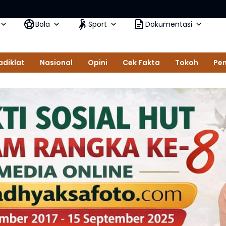
Kejak
Bola
Sport
Dokumentasi
adiklat
Nasional
Opini
Cek Fakta
Tokoh
Pem