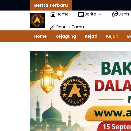
Berita Terbaru
Home
Berita
Bisnis
Penulis Tamu
Home
Kejagung
Kejati
Kejari
B