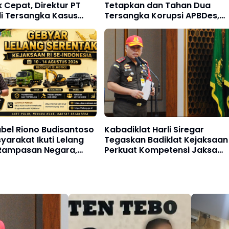
 Cepat, Direktur PT
Tetapkan dan Tahan Dua
i Tersangka Kasus
Tersangka Korupsi APBDes,
Korupsi Operasional
Kerugian Negara Capai Rp1,16
737-300
Miliar
abel Riono Budisantoso
Kabadiklat Harli Siregar
yarakat Ikuti Lelang
Tegaskan Badiklat Kejaksaan
Rampasan Negara,
Perkuat Kompetensi Jaksa
 47 Lot Bernilai
melalui Pelatihan Implementa
iliar
KUHP dan KUHAP Nasional