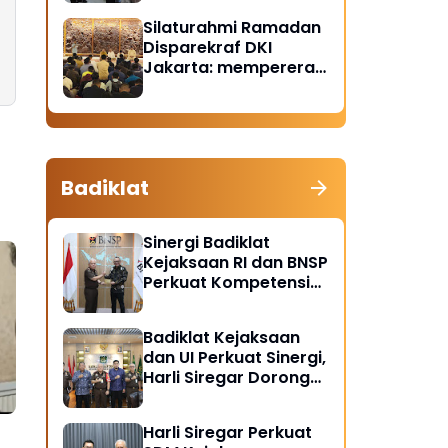
Santunan Anak Yatim
Silaturahmi Ramadan
Piatu
Disparekraf DKI
Jakarta: mempererat
solidaritas dan
soliditas
Badiklat
Sinergi Badiklat
Kejaksaan RI dan BNSP
Perkuat Kompetensi
Jaksa Melalui
Sertifikasi Profesional
Badiklat Kejaksaan
dan UI Perkuat Sinergi,
Harli Siregar Dorong
Lahirnya Pusat Studi
Kajian Kejaksaan
Harli Siregar Perkuat