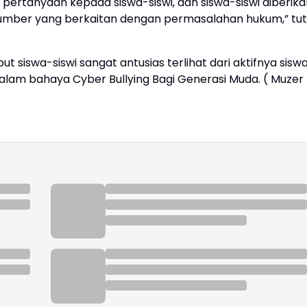
pertanyaan kepada siswa-siswi, dan siswa-siswi diberika
mber yang berkaitan dengan permasalahan hukum,” tut
 siswa-siswi sangat antusias terlihat dari aktifnya sisw
dalam bahaya Cyber Bullying Bagi Generasi Muda. ( Muzer 