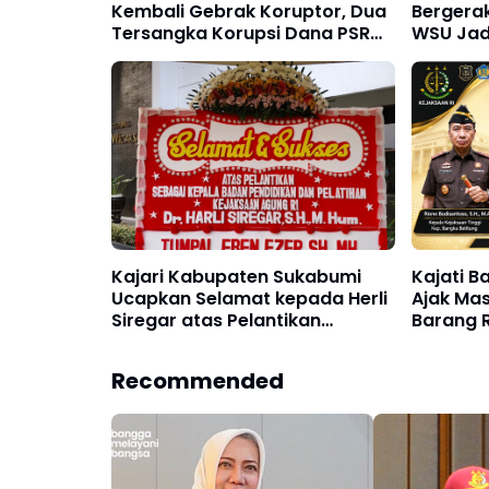
Kembali Gebrak Koruptor, Dua
Bergerak
Tersangka Korupsi Dana PSR
WSU Jad
Rp9,34 Miliar Langsung
Dugaan 
Dijebloskan ke Penjara
Boeing 
Kajari Kabupaten Sukabumi
Kajati B
Ucapkan Selamat kepada Herli
Ajak Mas
Siregar atas Pelantikan
Barang 
sebagai Kabadiklat Kejaksaan
Tawarkan
RI
Rp24,4 M
Recommended