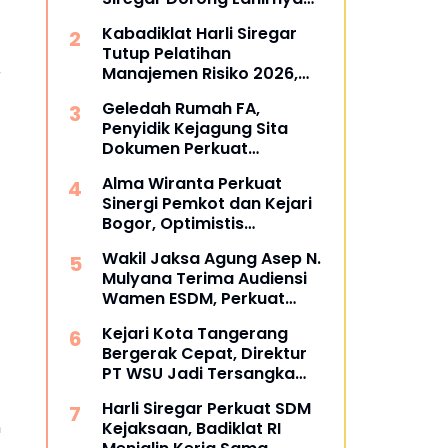
Pusat Studi Kajian
Kabadiklat Harli Siregar
Kejaksaan
Tutup Pelatihan
Manajemen Risiko 2026,
r
Instruksikan Alumni Jadi
Geledah Rumah FA,
Agen Perubahan di Seluruh
Penyidik Kejagung Sita
Satker Kejaksaan
Dokumen Perkuat
Pembuktian Kasus TPPU
Alma Wiranta Perkuat
Sinergi Pemkot dan Kejari
Bogor, Optimistis
Tuntaskan Gugatan
Wakil Jaksa Agung Asep N.
Perdata Tanpa Rugikan
Mulyana Terima Audiensi
Daerah
Wamen ESDM, Perkuat
Sinergi Hukum Kawal
Kejari Kota Tangerang
Sektor Energi Nasional
Bergerak Cepat, Direktur
PT WSU Jadi Tersangka
Kasus Dugaan Korupsi
Harli Siregar Perkuat SDM
Operasional Boeing 737-
n
Kejaksaan, Badiklat RI
300