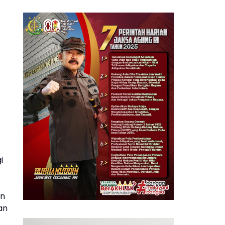
i
an
an