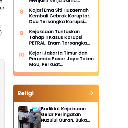
Menjalin Kerja Sama
n
Strategis dengan LAN RI
ur
Kajari Ema Siti Huzaemah
Kembali Gebrak Koruptor,
Dua Tersangka Korupsi
a-
Dana PSR Rp9,34 Miliar
Kejaksaan Tuntaskan
)
Langsung Dijebloskan ke
Tahap II Kasus Korupsi
Penjara
PETRAL, Enam Tersangka
Resmi Diserahkan ke
Kejari Jakarta Timur dan
Penuntut Umum Kejari
Perumda Pasar Jaya Teken
Jakpus
MoU, Perkuat
Pendampingan Hukum
untuk Cegah Sengketa
Religi
Badiklat Kejaksaan
Gelar Peringatan
Nuzulul Quran, Buka
Puasa hingga