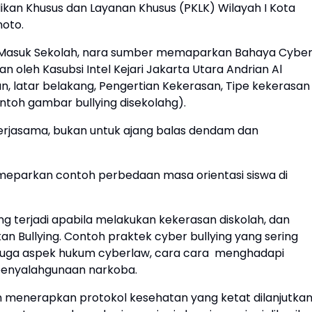
ikan Khusus dan Layanan Khusus (PKLK) Wilayah I Kota
noto.
 Masuk Sekolah, nara sumber memaparkan Bahaya Cybe
n oleh Kasubsi Intel Kejari Jakarta Utara Andrian Al
tan, latar belakang, Pengertian Kekerasan, Tipe kekerasan
ntoh gambar bullying disekolahg).
rjasama, bukan untuk ajang balas dendam dan
emeparkan contoh perbedaan masa orientasi siswa di
g terjadi apabila melakukan kekerasan diskolah, dan
Bullying. Contoh praktek cyber bullying yang sering
 juga aspek hukum cyberlaw, cara cara
menghadapi
 penyalahgunaan narkoba.
n menerapkan protokol kesehatan yang ketat dilanjutka