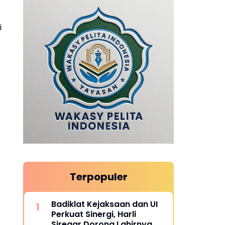
i
Terpopuler
Badiklat Kejaksaan dan UI
Perkuat Sinergi, Harli
Siregar Dorong Lahirnya