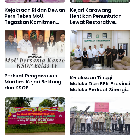
Kejaksaan RI dan Dewan
Kejari Karawang
Pers Teken MoU,
Hentikan Penuntutan
Tegaskan Komitmen
Lewat Restorative
Penegakan Hukum dan
Justice: Wujud Empati
Kemerdekaan Pers
dan Kemanusiaan
dalam Penegakan
Hukum
Perkuat Pengawasan
Kejaksaan Tinggi
Maritim, Kejari Belitung
Maluku Dan BPK Provinsi
dan KSOP
Maluku Perkuat Sinergi
Tanjungpandan Teken
Dalam Penegakan
MoU Penegakan Hukum
Hukum