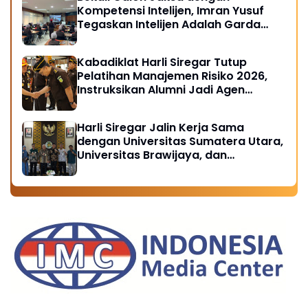
Kompetensi Intelijen, Imran Yusuf
Tegaskan Intelijen Adalah Garda
Depan Penegakan Hukum
Kabadiklat Harli Siregar Tutup
Pelatihan Manajemen Risiko 2026,
Instruksikan Alumni Jadi Agen
Perubahan di Seluruh Satker
Kejaksaan
Harli Siregar Jalin Kerja Sama
dengan Universitas Sumatera Utara,
Universitas Brawijaya, dan
Universitas Hasanuddin, Buka
Peluang Pegawai Kejaksaan RI
Tempuh Pendidikan Doktor (S3)
Hukum