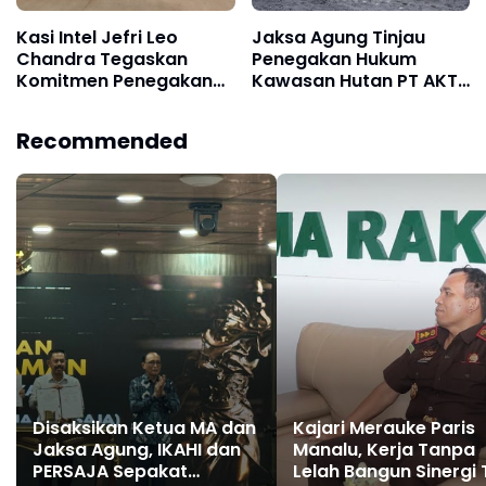
Kasi Intel Jefri Leo
Jaksa Agung Tinjau
Chandra Tegaskan
Penegakan Hukum
Komitmen Penegakan
Kawasan Hutan PT AKT
Hukum, Guru Banyuasin
di Kabupaten Murung
Kirim Dukungan
Raya, Kalimantan
Recommended
Tengah
Disaksikan Ketua MA dan
Kajari Merauke Paris
Jaksa Agung, IKAHI dan
Manalu, Kerja Tanpa
PERSAJA Sepakat
Lelah Bangun Sinergi 