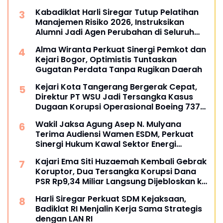
Kabadiklat Harli Siregar Tutup Pelatihan
Manajemen Risiko 2026, Instruksikan
Alumni Jadi Agen Perubahan di Seluruh
Satker Kejaksaan
Alma Wiranta Perkuat Sinergi Pemkot dan
Kejari Bogor, Optimistis Tuntaskan
Gugatan Perdata Tanpa Rugikan Daerah
Kejari Kota Tangerang Bergerak Cepat,
Direktur PT WSU Jadi Tersangka Kasus
Dugaan Korupsi Operasional Boeing 737-
300
Wakil Jaksa Agung Asep N. Mulyana
Terima Audiensi Wamen ESDM, Perkuat
Sinergi Hukum Kawal Sektor Energi
Nasional
Kajari Ema Siti Huzaemah Kembali Gebrak
Koruptor, Dua Tersangka Korupsi Dana
PSR Rp9,34 Miliar Langsung Dijebloskan ke
Penjara
Harli Siregar Perkuat SDM Kejaksaan,
Badiklat RI Menjalin Kerja Sama Strategis
dengan LAN RI