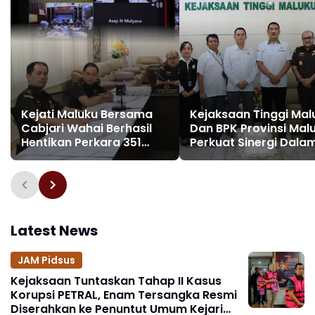
Kejati Maluku Bersama
Kejaksaan Tinggi Mal
Cabjari Wahai Berhasil
Dan BPK Provinsi Mal
Hentikan Perkara 351
Perkuat Sinergi Dala
Berdasarkan Keadilan
Penegakan Hukum
Restoratif
Latest News
JAM Pidsus
Kejaksaan Tuntaskan Tahap II Kasus
Korupsi PETRAL, Enam Tersangka Resmi
Diserahkan ke Penuntut Umum Kejari