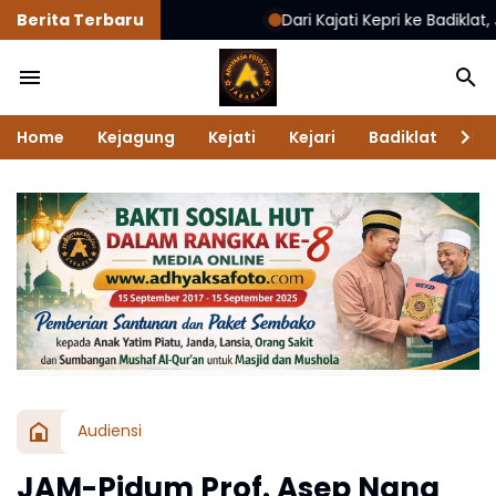
Berita Terbaru
Dari Kajati Kepri ke Badiklat, Jehezki
Home
Kejagung
Kejati
Kejari
Badiklat
Na
Audiensi
JAM-Pidum Prof. Asep Nana