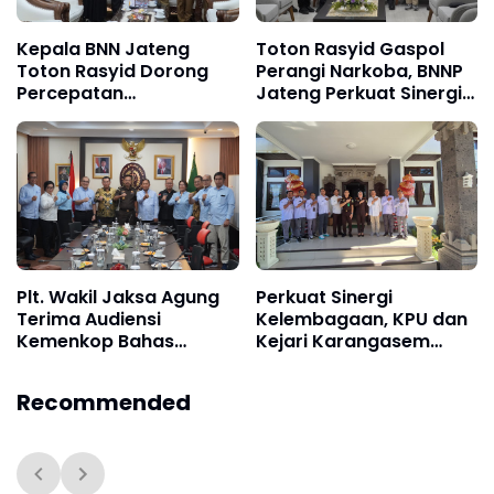
Kepala BNN Jateng
Toton Rasyid Gaspol
Toton Rasyid Dorong
Perangi Narkoba, BNNP
Percepatan
Jateng Perkuat Sinergi
Pembentukan Unit
dengan Gubernur
Layanan Terpadu P4GN
di Blora
Plt. Wakil Jaksa Agung
Perkuat Sinergi
Terima Audiensi
Kelembagaan, KPU dan
Kemenkop Bahas
Kejari Karangasem
Pendampingan Hukum
Kolaborasi Kawal
dan Pembentukan
Integritas dan
Recommended
Koperasi Desa Merah
Sosialisasi Pemilu
Putih