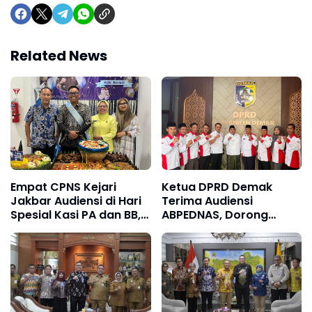
Related News
Empat CPNS Kejari
Ketua DPRD Demak
Jakbar Audiensi di Hari
Terima Audiensi
Spesial Kasi PA dan BB,
ABPEDNAS, Dorong
Romli Mukayatsyah
Penguatan Peran BPD
dan Penyesuaian
Tunjangan