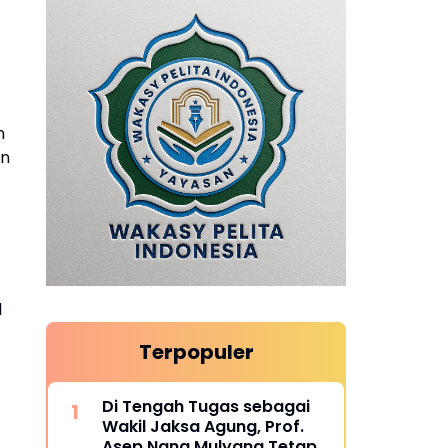
n
an
l
Terpopuler
Di Tengah Tugas sebagai
Wakil Jaksa Agung, Prof.
Asep Nana Mulyana Tetap