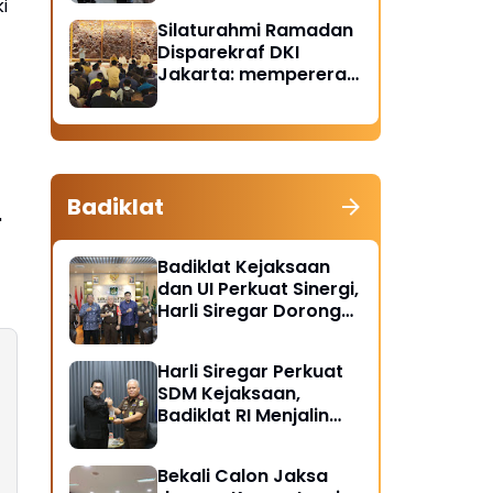
i
Santunan Anak Yatim
Silaturahmi Ramadan
Piatu
Disparekraf DKI
Jakarta: mempererat
solidaritas dan
soliditas
Badiklat
"
Badiklat Kejaksaan
dan UI Perkuat Sinergi,
Harli Siregar Dorong
Lahirnya Pusat Studi
Kajian Kejaksaan
Harli Siregar Perkuat
SDM Kejaksaan,
Badiklat RI Menjalin
Kerja Sama Strategis
dengan LAN RI
Bekali Calon Jaksa