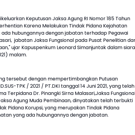
h dikeluarkan Keputusan Jaksa Agung RI Nomor 185 Tahun
berhentian Karena Melakukan Tindak Pidana Kejahatan
ng ada hubungannya dengan jabatan terhadap Pegawai
lasari, jabatan Jaksa Fungsional pada Pusat Penelitian da
," ujar Kapuspenkum Leonard Simanjuntak dalam siar
2021) malam.
gung tersebut dengan mempertimbangkan Putusan
ID.SUS-TPK / 2021 / PT.DKI tanggal 14 Juni 2021, yang telah
Terpidana Dr. Pinangki Sirna Malasari,Jaksa Fungsiona
aksa Agung Muda Pembinaan, dinyatakan telah terbukti
ak Pidana Korupsi, yang merupakan Tindak Pidana
ahatan yang ada hubungannya dengan jabatan.