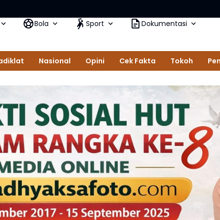
Badik
Bola
Sport
Dokumentasi
adiklat
Nasional
Opini
Cek Fakta
Tokoh
Pem