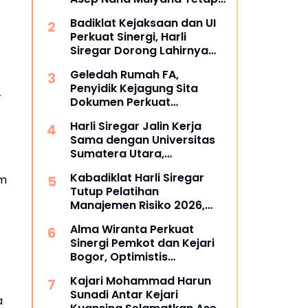
Mengabdi di Dunia
Badiklat Kejaksaan dan UI
Akademik sebagai Penguji
Perkuat Sinergi, Harli
Promosi Doktor Unpad
Siregar Dorong Lahirnya
Pusat Studi Kajian
Geledah Rumah FA,
Kejaksaan
Penyidik Kejagung Sita
r
Dokumen Perkuat
Pembuktian Kasus TPPU
Harli Siregar Jalin Kerja
Sama dengan Universitas
Sumatera Utara,
Universitas Brawijaya, dan
Kabadiklat Harli Siregar
um
Universitas Hasanuddin,
Tutup Pelatihan
Buka Peluang Pegawai
Manajemen Risiko 2026,
Kejaksaan RI Tempuh
Instruksikan Alumni Jadi
Pendidikan Doktor (S3)
Alma Wiranta Perkuat
Agen Perubahan di Seluruh
Hukum
Sinergi Pemkot dan Kejari
Satker Kejaksaan
Bogor, Optimistis
Tuntaskan Gugatan
Kajari Mohammad Harun
Perdata Tanpa Rugikan
Sunadi Antar Kejari
Daerah
a