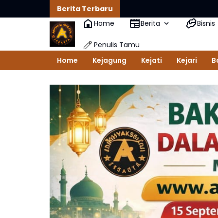
Berita Terbaru
Home
Berita
Bisnis
Penulis Tamu
Home
Kejagung
Kejati
Kejari
B