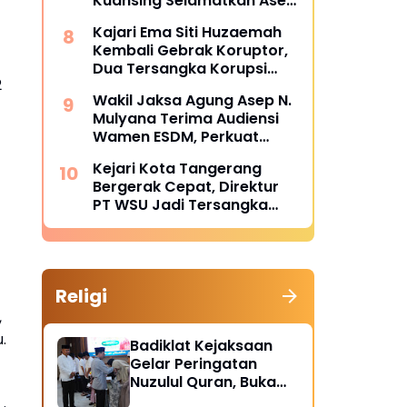
Kuansing Selamatkan Aset
dan Keuangan Negara
Kajari Ema Siti Huzaemah
Rp74,97 Miliar
Kembali Gebrak Koruptor,
Dua Tersangka Korupsi
2
Dana PSR Rp9,34 Miliar
Wakil Jaksa Agung Asep N.
Langsung Dijebloskan ke
Mulyana Terima Audiensi
Penjara
Wamen ESDM, Perkuat
Sinergi Hukum Kawal
Kejari Kota Tangerang
Sektor Energi Nasional
Bergerak Cepat, Direktur
PT WSU Jadi Tersangka
Kasus Dugaan Korupsi
Operasional Boeing 737-
300
Religi
,
.
Badiklat Kejaksaan
Gelar Peringatan
Nuzulul Quran, Buka
Puasa hingga