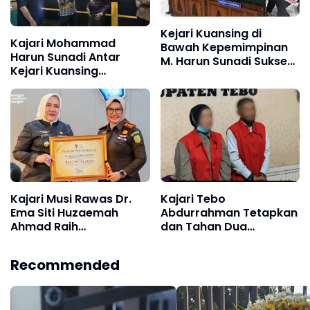
Kejari Kuansing di
Kajari Mohammad
Bawah Kepemimpinan
Harun Sunadi Antar
M. Harun Sunadi Sukses
Kejari Kuansing
Menangi Perkara PTUN,
Selamatkan Aset dan
Lindungi Aset Pemda
Keuangan Negara
Senilai Rp22,1 Miliar
Rp74,97 Miliar
Kajari Musi Rawas Dr.
Kajari Tebo
Ema Siti Huzaemah
Abdurrahman Tetapkan
Ahmad Raih
dan Tahan Dua
Penghargaan dari
Tersangka Korupsi
Bupati, Berhasil Pulihkan
APBDes, Kerugian
Recommended
Keuangan Negara Rp4,7
Negara Capai Rp1,16
Miliar
Miliar