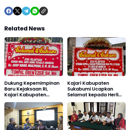
Related News
Dukung Kepemimpinan
Kajari Kabupaten
Baru Kejaksaan RI,
Sukabumi Ucapkan
Kajari Kabupaten
Selamat kepada Herli
Sukabumi Kirim
Siregar atas Pelantikan
Karangan Bunga
sebagai Kabadiklat
Ucapan Selamat Wakil
Kejaksaan RI
Jaksa Agung Hingga
Kabadiklat