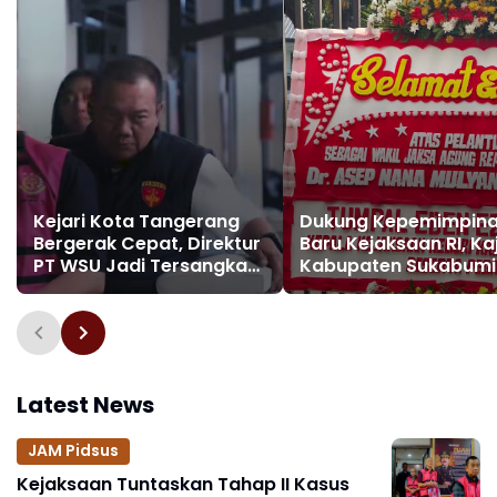
Kejari Kota Tangerang
Dukung Kepemimpin
Bergerak Cepat, Direktur
Baru Kejaksaan RI, Kaj
PT WSU Jadi Tersangka
Kabupaten Sukabumi
Kasus Dugaan Korupsi
Kirim Karangan Bung
Operasional Boeing 737-
Ucapan Selamat Waki
300
Jaksa Agung Hingga
Kabadiklat
Latest News
JAM Pidsus
Kejaksaan Tuntaskan Tahap II Kasus