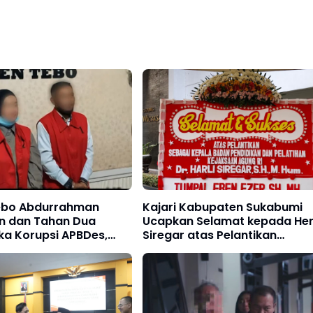
Tebo Abdurrahman
Kajari Kabupaten Sukabumi
n dan Tahan Dua
Ucapkan Selamat kepada Herl
ka Korupsi APBDes,
Siregar atas Pelantikan
 Negara Capai Rp1,16
sebagai Kabadiklat Kejaksaa
RI