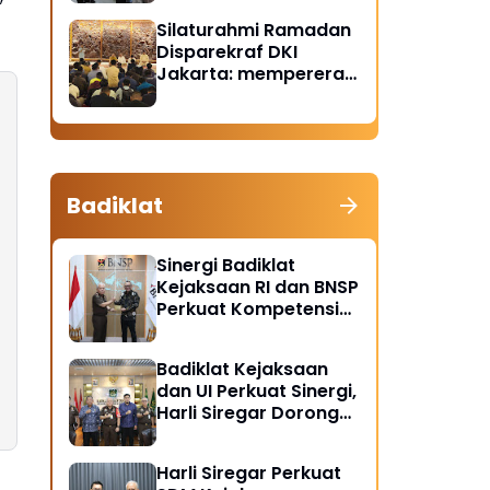
Santunan Anak Yatim
Silaturahmi Ramadan
Piatu
Disparekraf DKI
Jakarta: mempererat
solidaritas dan
soliditas
Badiklat
Sinergi Badiklat
Kejaksaan RI dan BNSP
Perkuat Kompetensi
Jaksa Melalui
Sertifikasi Profesional
Badiklat Kejaksaan
dan UI Perkuat Sinergi,
Harli Siregar Dorong
Lahirnya Pusat Studi
Kajian Kejaksaan
Harli Siregar Perkuat