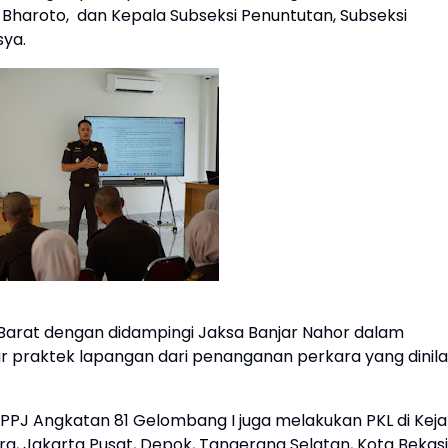
 Bharoto,
dan Kepala Subseksi Penuntutan, Subseksi
sya.
a Barat dengan didampingi Jaksa Banjar Nahor dalam
r praktek lapangan dari penanganan perkara yang dinila
h PPPJ Angkatan 81 Gelombang I juga melakukan PKL di Keja
ra, Jakarta Pusat, Depok, Tangerang Selatan, Kota Bekasi