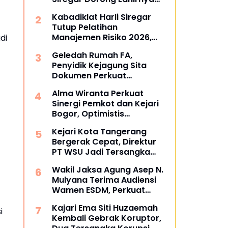
Pusat Studi Kajian
Kabadiklat Harli Siregar
Kejaksaan
Tutup Pelatihan
Manajemen Risiko 2026,
di
Instruksikan Alumni Jadi
Geledah Rumah FA,
Agen Perubahan di Seluruh
Penyidik Kejagung Sita
Satker Kejaksaan
Dokumen Perkuat
Pembuktian Kasus TPPU
Alma Wiranta Perkuat
Sinergi Pemkot dan Kejari
Bogor, Optimistis
Tuntaskan Gugatan
Kejari Kota Tangerang
Perdata Tanpa Rugikan
Bergerak Cepat, Direktur
Daerah
PT WSU Jadi Tersangka
Kasus Dugaan Korupsi
Wakil Jaksa Agung Asep N.
Operasional Boeing 737-
Mulyana Terima Audiensi
300
Wamen ESDM, Perkuat
Sinergi Hukum Kawal
Kajari Ema Siti Huzaemah
Sektor Energi Nasional
i
Kembali Gebrak Koruptor,