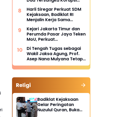
Dua Tersangka Korupsi
Dana PSR Rp9,34 Miliar
Harli Siregar Perkuat SDM
Langsung Dijebloskan ke
Kejaksaan, Badiklat RI
Penjara
Menjalin Kerja Sama
Strategis dengan LAN RI
Kejari Jakarta Timur dan
Perumda Pasar Jaya Teken
MoU, Perkuat
Pendampingan Hukum
Di Tengah Tugas sebagai
untuk Cegah Sengketa
Wakil Jaksa Agung, Prof.
Asep Nana Mulyana Tetap
Mengabdi di Dunia
Akademik sebagai Penguji
Promosi Doktor Unpad
Religi
i
Badiklat Kejaksaan
Gelar Peringatan
ri
Nuzulul Quran, Buka
Puasa hingga
,