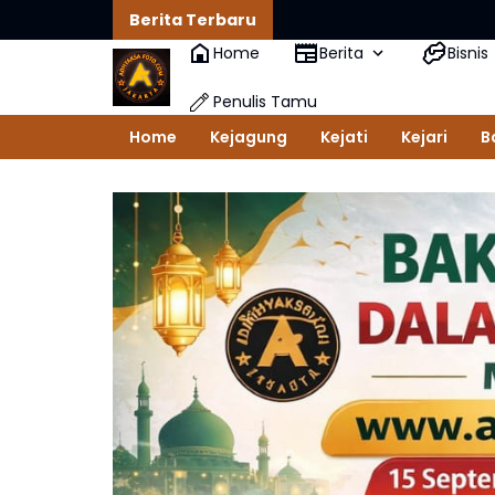
Berita Terbaru
Home
Berita
Bisnis
Penulis Tamu
Home
Kejagung
Kejati
Kejari
B