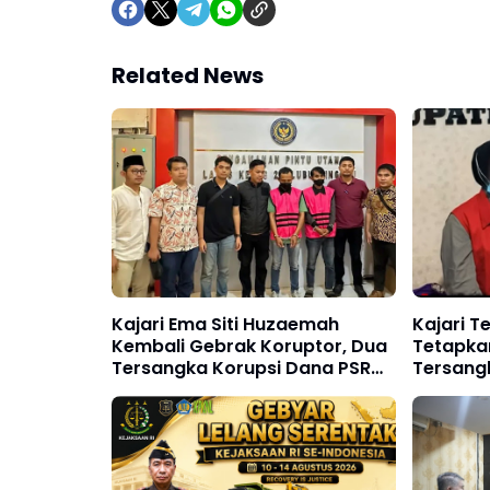
Related News
Kajari Ema Siti Huzaemah
Kajari 
Kembali Gebrak Koruptor, Dua
Tetapka
Tersangka Korupsi Dana PSR
Tersang
Rp9,34 Miliar Langsung
Kerugian
Dijebloskan ke Penjara
Miliar