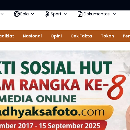
Ke
Bola
Sport
Dokumentasi
adiklat
Nasional
Opini
Cek Fakta
Tokoh
Pem